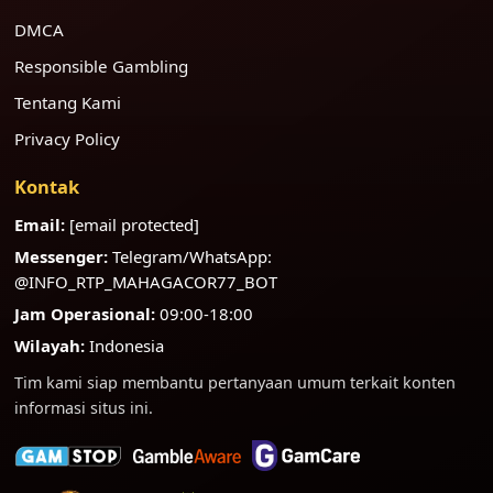
DMCA
Responsible Gambling
Tentang Kami
Privacy Policy
Kontak
Email:
[email protected]
Messenger:
Telegram/WhatsApp:
@INFO_RTP_MAHAGACOR77_BOT
Jam Operasional:
09:00-18:00
Wilayah:
Indonesia
Tim kami siap membantu pertanyaan umum terkait konten
informasi situs ini.