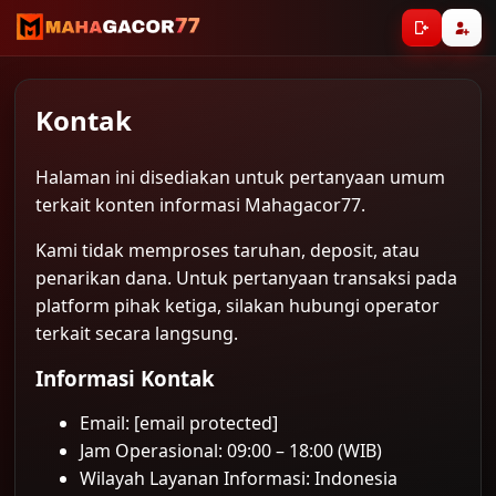
Kontak
Halaman ini disediakan untuk pertanyaan umum
terkait konten informasi Mahagacor77.
Kami tidak memproses taruhan, deposit, atau
penarikan dana. Untuk pertanyaan transaksi pada
platform pihak ketiga, silakan hubungi operator
terkait secara langsung.
Informasi Kontak
Email:
[email protected]
Jam Operasional: 09:00 – 18:00 (WIB)
Wilayah Layanan Informasi: Indonesia