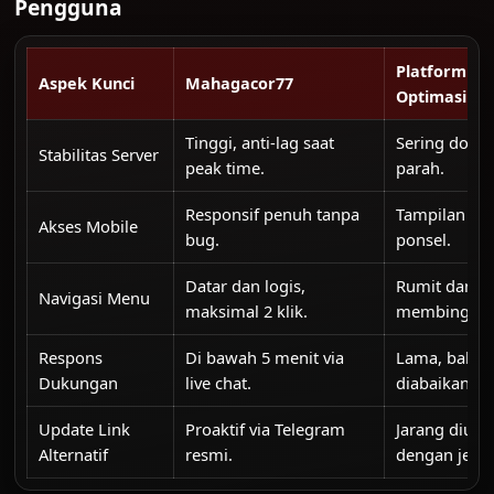
Pengguna
Platform Ta
Aspek Kunci
Mahagacor77
Optimasi Se
Tinggi, anti-lag saat
Sering down 
Stabilitas Server
peak time.
parah.
Responsif penuh tanpa
Tampilan ser
Akses Mobile
bug.
ponsel.
Datar dan logis,
Rumit dan
Navigasi Menu
maksimal 2 klik.
membingung
Respons
Di bawah 5 menit via
Lama, bahka
Dukungan
live chat.
diabaikan.
Update Link
Proaktif via Telegram
Jarang diu
Alternatif
resmi.
dengan jelas