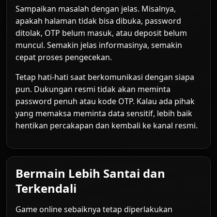
Sampaikan masalah dengan jelas. Misalnya,
apakah halaman tidak bisa dibuka, password
ditolak, OTP belum masuk, atau deposit belum
muncul. Semakin jelas informasinya, semakin
cepat proses pengecekan.
Tetap hati-hati saat berkomunikasi dengan siapa
pun. Dukungan resmi tidak akan meminta
password penuh atau kode OTP. Kalau ada pihak
yang memaksa meminta data sensitif, lebih baik
hentikan percakapan dan kembali ke kanal resmi.
Bermain Lebih Santai dan
Terkendali
Game online sebaiknya tetap diperlakukan