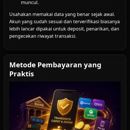
muncul.
Usahakan memakai data yang benar sejak awal.
Akun yang sudah sesuai dan terverifikasi biasanya
lebih lancar dipakai untuk deposit, penarikan, dan
pengecekan riwayat transaksi.
Metode Pembayaran yang
Praktis