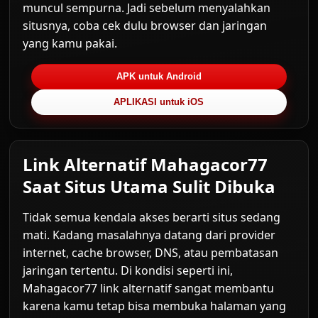
muncul sempurna. Jadi sebelum menyalahkan
situsnya, coba cek dulu browser dan jaringan
yang kamu pakai.
APK untuk Android
APLIKASI untuk iOS
Link Alternatif Mahagacor77
Saat Situs Utama Sulit Dibuka
Tidak semua kendala akses berarti situs sedang
mati. Kadang masalahnya datang dari provider
internet, cache browser, DNS, atau pembatasan
jaringan tertentu. Di kondisi seperti ini,
Mahagacor77 link alternatif
sangat membantu
karena kamu tetap bisa membuka halaman yang