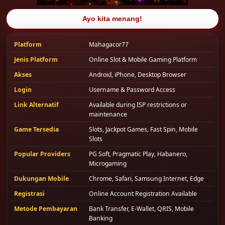
Ayo kita menang!
Platform
Mahagacor77
Jenis Platform
Online Slot & Mobile Gaming Platform
Akses
Android, iPhone, Desktop Browser
Login
Username & Password Access
Link Alternatif
Available during ISP restrictions or
maintenance
Game Tersedia
Slots, Jackpot Games, Fast Spin, Mobile
Slots
Popular Providers
PG Soft, Pragmatic Play, Habanero,
Microgaming
Dukungan Mobile
Chrome, Safari, Samsung Internet, Edge
Registrasi
Online Account Registration Available
Metode Pembayaran
Bank Transfer, E-Wallet, QRIS, Mobile
Banking