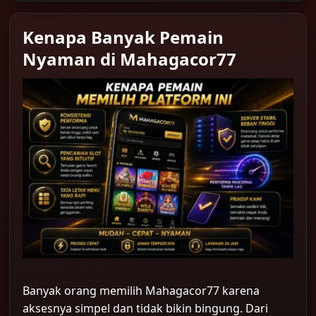
Kenapa Banyak Pemain
Nyaman di Mahagacor77
Banyak orang memilih Mahagacor77 karena
aksesnya simpel dan tidak bikin bingung. Dari