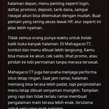
halaman depan, menu penting seperti login,
daftar, promosi, deposit, tarik dana, sampai
riwayat akun bisa ditemukan dengan mudah. Buat
pemain yang sering akses lewat HP, alur seperti ini
jelas lebih nyaman.
Tidak semua orang punya waktu untuk bolak-
balik buka banyak halaman. Di Mahagacor77,
tombol dan menu dibuat lebih langsung. Kamu
bisa masuk ke akun, cek saldo, lihat promo, atau
pindah ke lobi permainan tanpa merasa tersesat.
Mahagacor77
juga berusaha menjaga performa
situs tetap ringan. Saat jam ramai, halaman
memang bisa terasa lebih padat, tapi perpindahan
menu tetap dibuat senyaman mungkin. Tampilan
yang rapi dan tidak terlalu ramai membuat
pengalaman main terasa lebih enak, terutama
untuk sesi yang agak panjang.