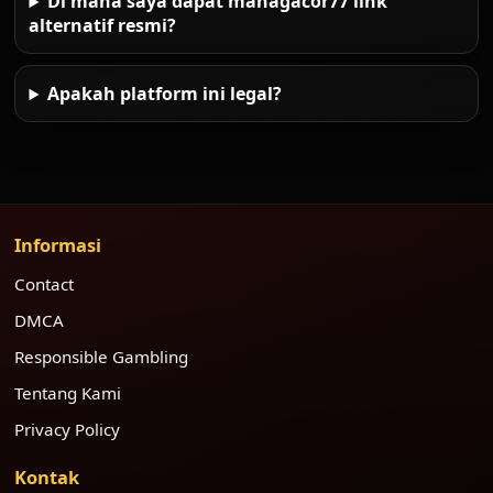
Di mana saya dapat mahagacor77 link
alternatif resmi?
Apakah platform ini legal?
Informasi
Contact
DMCA
Responsible Gambling
Tentang Kami
Privacy Policy
Kontak