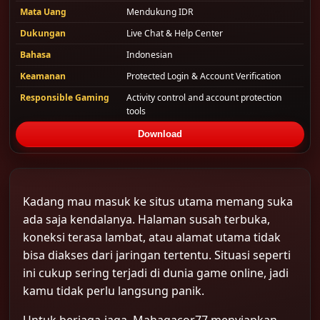
Mata Uang
Mendukung IDR
Dukungan
Live Chat & Help Center
Bahasa
Indonesian
Keamanan
Protected Login & Account Verification
Responsible Gaming
Activity control and account protection
tools
Download
Kadang mau masuk ke situs utama memang suka
ada saja kendalanya. Halaman susah terbuka,
koneksi terasa lambat, atau alamat utama tidak
bisa diakses dari jaringan tertentu. Situasi seperti
ini cukup sering terjadi di dunia game online, jadi
kamu tidak perlu langsung panik.