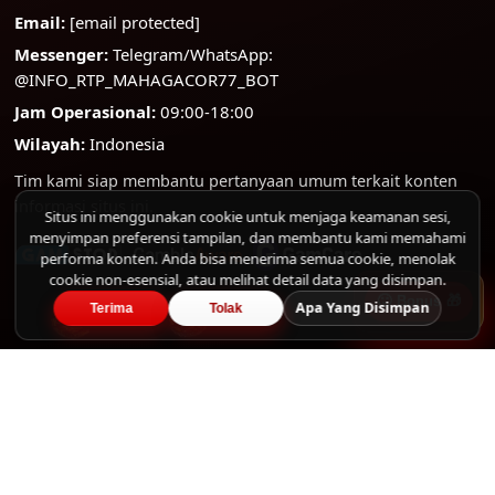
Email:
[email protected]
Messenger:
Telegram/WhatsApp:
@INFO_RTP_MAHAGACOR77_BOT
Jam Operasional:
09:00-18:00
Wilayah:
Indonesia
Tim kami siap membantu pertanyaan umum terkait konten
informasi situs ini.
Situs ini menggunakan cookie untuk menjaga keamanan sesi,
menyimpan preferensi tampilan, dan membantu kami memahami
performa konten. Anda bisa menerima semua cookie, menolak
cookie non-esensial, atau melihat detail data yang disimpan.
Bonus
Apa Yang Disimpan
Terima
Tolak
Situs ini adalah sumber informasi independen tentang
Mahagacor77 dan topik hiburan online terkait. Kami tidak
menawarkan layanan taruhan, tidak menerima deposit, tidak
memproses penarikan, dan tidak beroperasi sebagai platform
perjudian. Kami tidak dioperasikan oleh Mahagacor77, 1xBet,