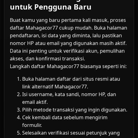
untuk Pengguna Baru
Buat kamu yang baru pertama kali masuk, proses
daftar Mahagacor77 cukup mudah. Buka halaman
pendaftaran, isi data yang diminta, lalu pastikan
nomor HP atau email yang digunakan masih aktif.
Data ini penting untuk verifikasi akun, pemulihan
akses, dan konfirmasi transaksi.
Langkah daftar Mahagacor77 biasanya seperti ini:
Buka halaman daftar dari situs resmi atau
link alternatif Mahagacor77
.
Isi username, kata sandi, nomor HP, dan
email aktif.
Pilih metode transaksi yang ingin digunakan.
Cek kembali data sebelum mengirim
formulir.
Selesaikan verifikasi sesuai petunjuk yang