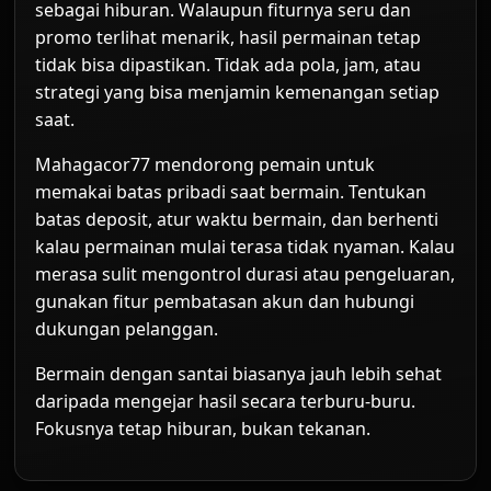
sebagai hiburan. Walaupun fiturnya seru dan
promo terlihat menarik, hasil permainan tetap
tidak bisa dipastikan. Tidak ada pola, jam, atau
strategi yang bisa menjamin kemenangan setiap
saat.
Mahagacor77 mendorong pemain untuk
memakai batas pribadi saat bermain. Tentukan
batas deposit, atur waktu bermain, dan berhenti
kalau permainan mulai terasa tidak nyaman. Kalau
merasa sulit mengontrol durasi atau pengeluaran,
gunakan fitur pembatasan akun dan hubungi
dukungan pelanggan.
Bermain dengan santai biasanya jauh lebih sehat
daripada mengejar hasil secara terburu-buru.
Fokusnya tetap hiburan, bukan tekanan.