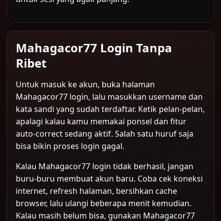
Mahagacor77 Login Tanpa
Ribet
Untuk masuk ke akun, buka halaman
Mahagacor77 login
, lalu masukkan username dan
kata sandi yang sudah terdaftar. Ketik pelan-pelan,
apalagi kalau kamu memakai ponsel dan fitur
auto-correct sedang aktif. Salah satu huruf saja
bisa bikin proses login gagal.
Kalau Mahagacor77 login tidak berhasil, jangan
buru-buru membuat akun baru. Coba cek koneksi
internet, refresh halaman, bersihkan cache
browser, lalu ulangi beberapa menit kemudian.
Kalau masih belum bisa, gunakan Mahagacor77